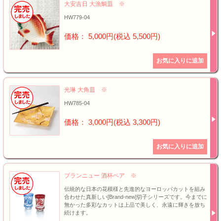
大安吉日 大漁鯛皿 ※
HW779-04
価格： 5,000円(税込 5,500円)
光琳 大角皿 ※
HW785-04
価格： 3,000円(税込 3,300円)
ブランニュー 酒杯ペア ※
伝統的な日本の花模様と先進的なヨーロッパカットを組み
合わせた真新しい[Brand-new]切子シリーズです。今までに
無かった多彩なカットは上品で美しく、永遠に輝きを放ち
続けます。