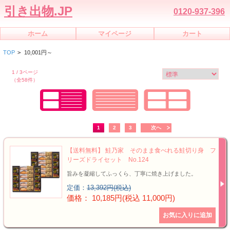
引き出物.JP
0120-937-396
ホーム
マイページ
カート
TOP
>
10,001円～
1 / 3ページ
（全58件）
1
2
3
次へ
【送料無料】 鮭乃家 そのまま食べれる鮭切り身 フ
リーズドライセット No.124
旨みを凝縮してふっくら、丁寧に焼き上げました。
定価：
13,392円(税込)
価格： 10,185円(税込 11,000円)