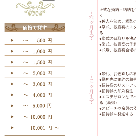
正式な婚約・結納を
く
●仲人を決め、媒酌
●挙式、披露宴のス
る
●挙式の日取りを決
●挙式、披露宴の予
●式場、披露宴会場
●婚礼、お色直しの
●勤務先に婚約の報
●招待客のリストア
●招待状の印刷発注
●エステサロンなで
る（新婦）
●スピーチや余興の
●招待状を発送する