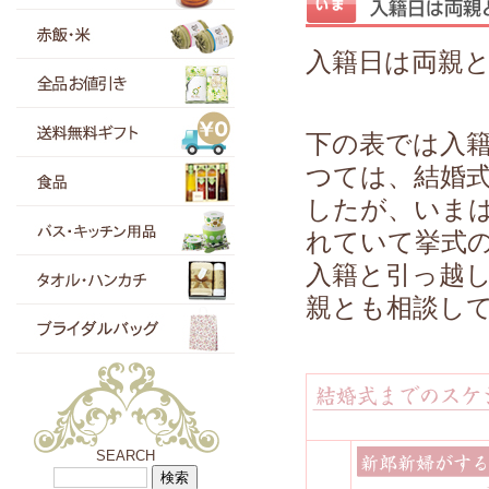
入籍日は両親
下の表では入
つては、結婚
したが、いま
れていて挙式
入籍と引っ越
親とも相談し
SEARCH