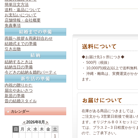
簡単注文方法
送料・返品について
お支払いについて
店舗情報・会社概要
免責事項
両親へ挨拶＆両家顔合わせ
結婚式までの準備
引き出物
◆お届け先1ヶ所につき◆
結納するときは
・ 500円（税抜）
結納当日の準備
・ 10,000円(税込)以上で送料無
今どきの結納＆婚約パーティ
・ 沖縄・離島は、実費運賃がか
ます。
内祝の贈りかた
届出やあいさつ
新居の準備
昔の結婚スタイル
在庫がある商品につきましては、
カレンダー
ご注文から 3営業日前後で発送い
＜
2026年8月
＞
ます。オリジナルＢＯＸセットに
ては、プラス 2～3 日程度かかり
日
月
火
水
木
金
土
ので、ご了承下さい。
1