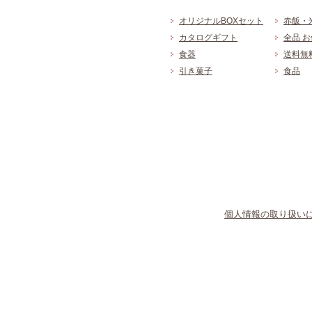
オリジナルBOXセット
赤飯・
カタログギフト
全品 
食器
送料無
引き菓子
食品
個人情報の取り扱い