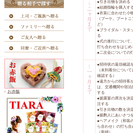
●引き出物を決める
●結婚指輪を購入す
●衣装に合わせた小
（ブーケ。ブートニ
ど）
●ブライダル・スタ
る
●式の進行について
打ち合わせをはじめ
●二次会についての
●招待状の返信確認
（未到着分について
確認する）
●遠方からの招待客
は、交通機関や宿泊
お赤飯
する
●披露宴の席次を決
注する
●引き出物の数を決
●媒酌人にあいさつ
●ヘアメイク（和装
ら合わせ）の打ち合
（新婦）