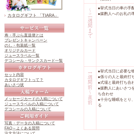
●挙式当日の車の手
●媒酌人へのお礼の
カタログギフト 「TIARA」
寿・手ぶら直送便とは
プレゼントキャンペーン
のし・包装紙一覧
オリジナルカード
ジュースラベル一覧
デコシール・サンクスカード一覧
●挙式当日に必要な
セット内容
●係りの人と最終打
カタログギフトって？
●式場と最終打ち合
あいさつ状
●媒酌人にあいさつ
ち合わせ
メッセージカードの入稿について
●十分な睡眠をとり
ジュースラベルの入稿について
る
デコシールの入稿について
写真・データの入稿について
FAQ～よくある質問
注文方法について