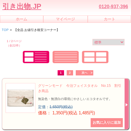
引き出物.JP
0120-937-396
ホーム
マイページ
カート
TOP
>
【全品 お値引き格安コーナー】
1 / 2ページ
（全22件）
1
2
次へ
グリーンモード 今治フェイスタオル No.15 割引
き商品
無染色・無漂白の環境にやさしいエコタオルです。
定価：
1,650円(税込)
価格： 1,350円(税込 1,485円)