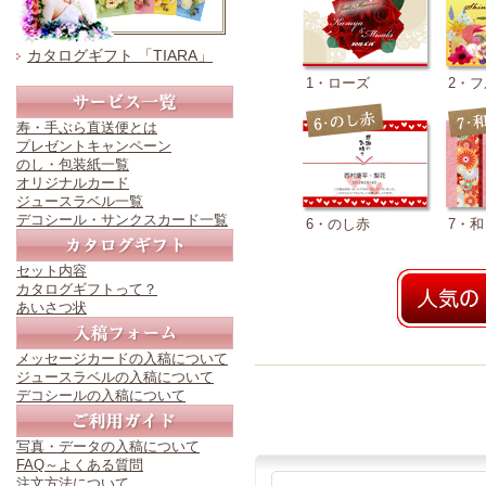
カタログギフト 「TIARA」
1・ローズ
2・
寿・手ぶら直送便とは
プレゼントキャンペーン
のし・包装紙一覧
オリジナルカード
ジュースラベル一覧
デコシール・サンクスカード一覧
6・のし赤
7・和
セット内容
カタログギフトって？
あいさつ状
メッセージカードの入稿について
ジュースラベルの入稿について
デコシールの入稿について
写真・データの入稿について
FAQ～よくある質問
注文方法について