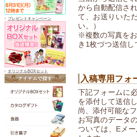
から自動配信さ
て、お送りいた
プレゼントキャンペーン
い。）
※複数の写真を
き1枚づつ送信し
オリジナルBOXセット
入稿専用フォ
下記フォームに
を添付して送信
尚、添付可能なフ
お写真のデータの
ついては、Eメ