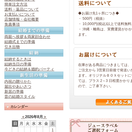
簡単注文方法
送料・返品について
◆お届け先1ヶ所につき◆
お支払いについて
・ 500円（税抜）
店舗情報・会社概要
・ 10,000円(税込)以上で送料無
免責事項
・ 沖縄・離島は、実費運賃がか
ます。
両親へ挨拶＆両家顔合わせ
結婚式までの準備
引き出物
結納するときは
結納当日の準備
在庫がある商品につきましては、
今どきの結納＆婚約パーティ
ご注文から 3営業日前後で発送い
ます。オリジナルＢＯＸセットに
ては、プラス 2～3 日程度かかり
内祝の贈りかた
ので、ご了承下さい。
届出やあいさつ
新居の準備
昔の結婚スタイル
カレンダー
＜
2026年8月
＞
日
月
火
水
木
金
土
1