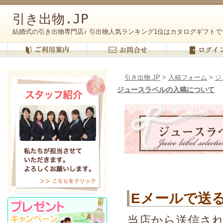
引き出物.JP
結婚式の引き出物専門店♪ 引出物人気ランキング1位はカタログギフトで
引き出物.JP
>
入稿フォーム
>
ジ
ジュースラベルの入稿について
Eメールで送
当店から送信さ