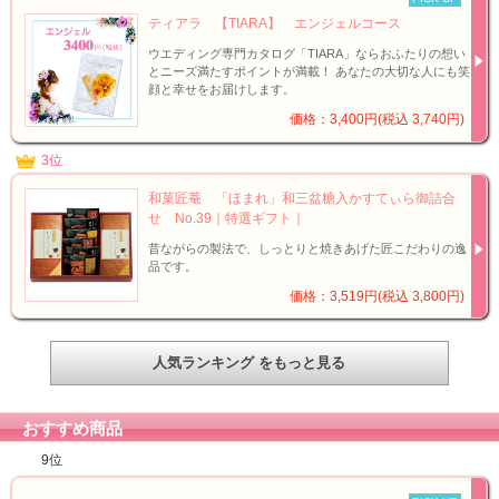
ティアラ 【TIARA】 エンジェルコース
ウエディング専門カタログ「TIARA」ならおふたりの想い
とニーズ満たすポイントが満載！ あなたの大切な人にも笑
顔と幸せをお届けします。
価格：3,400円(税込 3,740円)
3位
和菓匠菴 「ほまれ」和三盆糖入かすてぃら御詰合
せ No.39｜特選ギフト｜
昔ながらの製法で、しっとりと焼きあげた匠こだわりの逸
品です。
価格：3,519円(税込 3,800円)
人気ランキング をもっと見る
おすすめ商品
9位