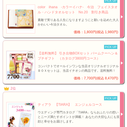
PICK UP
color ihana -カラーイハナ- 今治 フェイスタオ
ル・ハンドタオルセット No.20 割引き商品
素敵で実りある人生になりますようにと願いを込めた大人
かわいい今治タオル。
価格：1,800円(税込 1,980円)
PICK UP
【送料無料】 引き出物BOXセット バームクーヘン＆
プチギフト （カタログ3800円コース）
コンパクトでオールインワンな当店オリジナルオリジナル
ＢＯＸセットは、当店イチオシの商品です。送料無料！
価格：7,700円(税込 8,470円)
2位
PICK UP
ティアラ 【TIARA】 エンジェルコース
ウエディング専門カタログ「TIARA」ならおふたりの想い
とニーズ満たすポイントが満載！ あなたの大切な人にも笑
顔と幸せをお届けします。