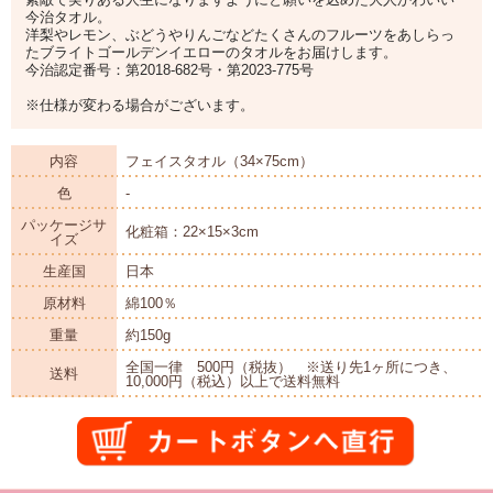
今治タオル。
洋梨やレモン、ぶどうやりんごなどたくさんのフルーツをあしらっ
たブライトゴールデンイエローのタオルをお届けします。
今治認定番号：第2018-682号・第2023-775号
※仕様が変わる場合がございます。
内容
フェイスタオル（34×75cm）
色
-
パッケージサ
化粧箱：22×15×3cm
イズ
生産国
日本
原材料
綿100％
重量
約150g
全国一律 500円（税抜） ※送り先1ヶ所につき、
送料
10,000円（税込）以上で送料無料