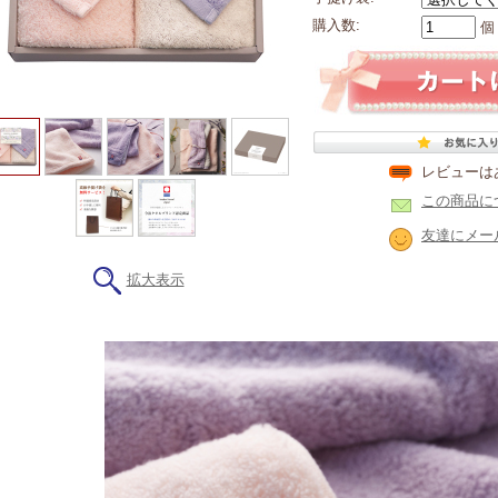
購入数:
個
レビューは
この商品に
友達にメー
拡大表示