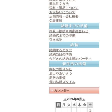
簡単注文方法
送料・返品について
お支払いについて
店舗情報・会社概要
免責事項
両親へ挨拶＆両家顔合わせ
結婚式までの準備
引き出物
結納するときは
結納当日の準備
今どきの結納＆婚約パーティ
内祝の贈りかた
届出やあいさつ
新居の準備
昔の結婚スタイル
カレンダー
＜
2026年8月
＞
日
月
火
水
木
金
土
1