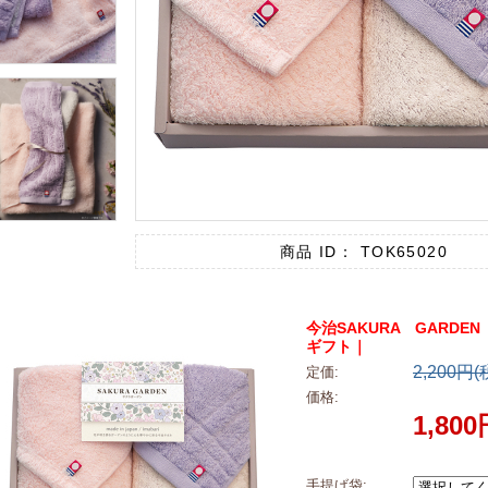
商品 ID： TOK65020
今治SAKURA GARDE
ギフト｜
2,200円(
定価:
価格:
1,80
手提げ袋: