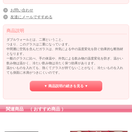
お問い合わせ
友達にメールですすめる
商品説明
ダブルウォールとは、二層ということ。
つまり、このグラスは二重になっています。
中間層に空気を含んだガラスは、外気による中の温度変化を防ぐ効果的な断熱材
となります。
一般のグラスに比べ、手の体温や、外気による飲み物の温度変化を防ぎ、温かい
飲み物は温かく、冷たい飲み物は冷たく保つ効果があります。
温かいものを入れても、熱くてグラスが持てないことがなく、冷たいものを入れ
ても側面に水滴がつきにくいのです。
氷を入れると薄まってしまう飲み物も、氷を入れずに冷たさを保つ効果が期待で
きます。
▼ 商品説明の続きを見る ▼
また、「飲み物が宙に浮いているように見える」ビジュアルのユニークさも特徴
です。
ボダムのデザインポリシーである「機能性とデザイン性」をまさに兼ね揃えた製
品です。
関連商品 （ おすすめ商品 ）