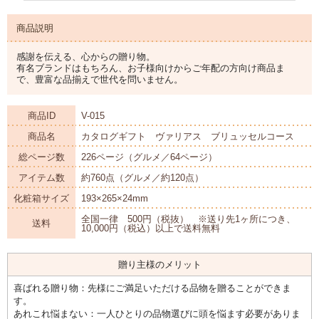
商品説明
感謝を伝える、心からの贈り物。
有名ブランドはもちろん、お子様向けからご年配の方向け商品ま
で、豊富な品揃えで世代を問いません。
商品ID
V-015
商品名
カタログギフト ヴァリアス ブリュッセルコース
総ページ数
226ページ（グルメ／64ページ）
アイテム数
約760点（グルメ／約120点）
化粧箱サイズ
193×265×24mm
全国一律 500円（税抜） ※送り先1ヶ所につき、
送料
10,000円（税込）以上で送料無料
贈り主様のメリット
喜ばれる贈り物：先様にご満足いただける品物を贈ることができま
す。
あれこれ悩まない：一人ひとりの品物選びに頭を悩ます必要がありま