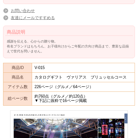
お問い合わせ
友達にメールですすめる
商品説明
感謝を伝える、心からの贈り物。
有名ブランドはもちろん、お子様向けからご年配の方向け商品まで、豊富な品揃
えで世代を問いません。
商品ID
V-015
商品名
カタログギフト ヴァリアス ブリュッセルコース
アイテム数
226ページ（グルメ／64ページ）
約760点（グルメ／約120点）
総ページ数
▼下記に抜粋で16ページ掲載