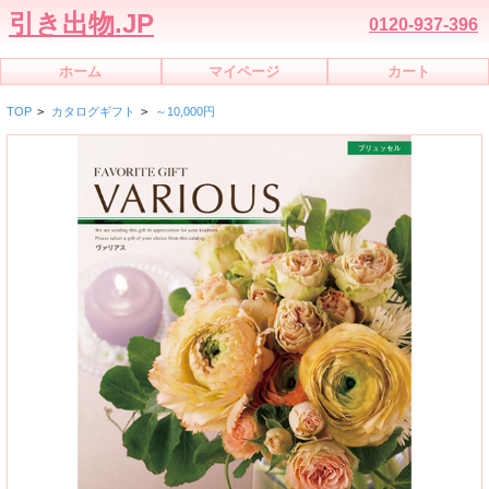
引き出物.JP
0120-937-396
ホーム
マイページ
カート
TOP
>
カタログギフト
>
～10,000円