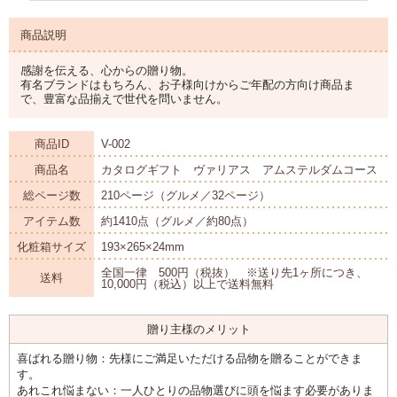
商品説明
感謝を伝える、心からの贈り物。
有名ブランドはもちろん、お子様向けからご年配の方向け商品ま
で、豊富な品揃えで世代を問いません。
商品ID
V-002
商品名
カタログギフト ヴァリアス アムステルダムコース
総ページ数
210ページ（グルメ／32ページ）
アイテム数
約1410点（グルメ／約80点）
化粧箱サイズ
193×265×24mm
全国一律 500円（税抜） ※送り先1ヶ所につき、
送料
10,000円（税込）以上で送料無料
贈り主様のメリット
喜ばれる贈り物：先様にご満足いただける品物を贈ることができま
す。
あれこれ悩まない：一人ひとりの品物選びに頭を悩ます必要がありま