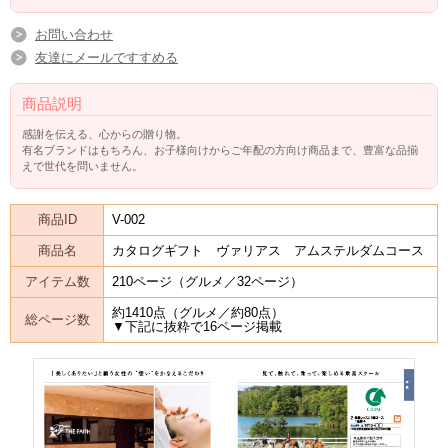
お問い合わせ
友達にメールですすめる
商品説明
感謝を伝える、心からの贈り物。
有名ブランドはもちろん、お子様向けからご年配の方向け商品まで、豊富な品揃
えで世代を問いません。
商品ID
V-002
商品名
カタログギフト ヴァリアス アムステルダムコース
アイテム数
210ページ（グルメ／32ページ）
約1410点（グルメ／約80点）
総ページ数
▼下記に抜粋で16ページ掲載