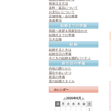
簡単注文方法
送料・返品について
お支払いについて
店舗情報・会社概要
免責事項
両親へ挨拶＆両家顔合わせ
結婚式までの準備
引き出物
結納するときは
結納当日の準備
今どきの結納＆婚約パーティ
内祝の贈りかた
届出やあいさつ
新居の準備
昔の結婚スタイル
カレンダー
＜
2026年8月
＞
日
月
火
水
木
金
土
1