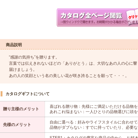
商品説明
“感謝の気持ち”を贈ります。
言葉では伝えきれないほどの「ありがとう」は、大切なあの人の心に響
届けましょう。
あの人の笑顔という名の美しい花が咲き誇ることを願って・・・。
カタログギフトについて
喜ばれる贈り物：先様にご満足いただける品物を
贈り主様のメリット
あれこれ悩まない：一人ひとりの品物選びに頭を
自由に選べる：好みやライフスタイルに合わせて
先様のメリット
品物がダブらない：すでに持っていたり、必要な
STEP1：カタログの豊富な商品の中から、お好