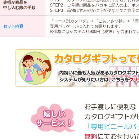
先様が商品を
STEP2：ご希望の商品をハガキに記入の上、ポ
申し込む際の手順
STEP3：品物はすみやかに宅配便などでご自宅
『コース別カタログ』＋『ごあいさつ状』＋『商
セット内容
専用パッケージに入れてお贈りします。
※価格にはシステム料900円（税抜）が含まれて