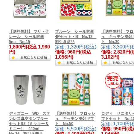
【送料無料】 マリ・ク
プルーン シール容器
【送料無料】 フロ
レール シール容器
4Pセット・B No.12
ュ キッチン洗剤
5pc No.15
割引き商品
ト No.30
1,800円
(税込 1,980
定価:
1,320円(税込)
定価:
3,300円(
円)
価格:
960円
(税込
価格:
2,820円
(
1,056円)
3,102円)
ディズニー WD ステ
【送料無料】 フロッシ
ロディ サニタリ
ンレス真空タンブラー
ュ キッチン洗剤ギフ
フトセット No.1
定価:
1,100円(
セットS2（ミッキー＆
ト No.50
定価:
5,500円(税込)
価格:
950円
(税
ミニー） 440ml
価格:
4,400円
(税込
1,045円)
No.35 割引き商品