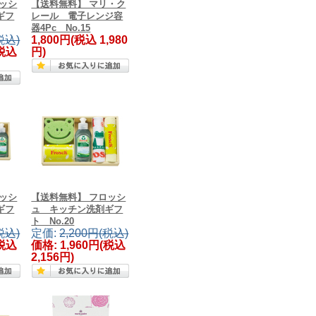
ッシ
【送料無料】 マリ・ク
ギフ
レール 電子レンジ容
器4Pc No.15
税込)
1,800円
(税込 1,980
税込
円)
ッシ
【送料無料】 フロッシ
ギフ
ュ キッチン洗剤ギフ
ト No.20
税込)
定価:
2,200円(税込)
税込
価格:
1,960円
(税込
2,156円)