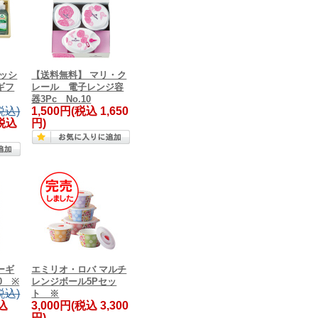
ッシ
【送料無料】 マリ・ク
ギフ
レール 電子レンジ容
器3Pc No.10
税込)
1,500円
(税込 1,650
税込
円)
ーギ
エミリオ・ロバ マルチ
0 ※
レンジボール5Pセッ
税込)
ト ※
込
3,000円
(税込 3,300
円)