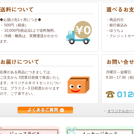
◆お届け先1ヶ所につき◆
・商品代引
・ 500円（税抜）
・銀行振込み
・ 10,000円(税込)以上で送料無料。
・ゆうちょ
・ 沖縄・離島は、実費運賃がかかり
・クレジットカ
ます。
在庫がある商品につきましては、
月曜日～金曜日
ご注文から 3営業日前後で発送いたし
9:30～17:30
ます。オリジナルＢＯＸセットについ
ては、プラス 2～3 日程度かかります
ので、ご了承下さい。
オリジナルカー