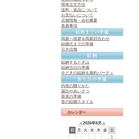
簡単注文方法
送料・返品について
お支払いについて
店舗情報・会社概要
免責事項
両親へ挨拶＆両家顔合わせ
結婚式までの準備
引き出物
結納するときは
結納当日の準備
今どきの結納＆婚約パーティ
内祝の贈りかた
届出やあいさつ
新居の準備
昔の結婚スタイル
カレンダー
＜
2026年8月
＞
日
月
火
水
木
金
土
1