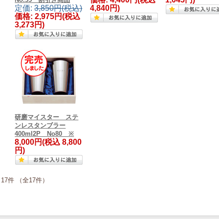
定価:
3,850円(税込)
4,840円)
価格:
2,975円
(税込
3,273円)
研磨マイスター ステ
ンレスタンブラー
400ml2P No80 ※
8,000円
(税込 8,800
円)
17件 （全17件）