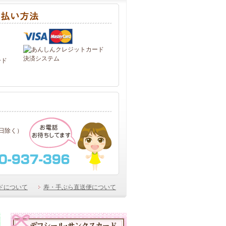
ード
（祝日除く）
ドについて
寿・手ぶら直送便について