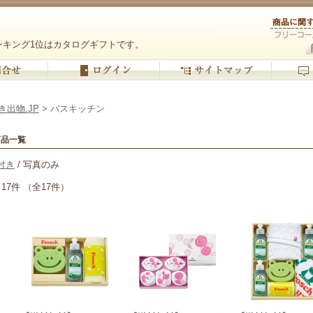
ンキング1位はカタログギフトです。
き出物.JP
> バスキッチン
商品一覧
付き
/ 写真のみ
17件 （全17件）