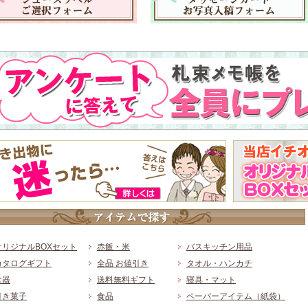
オリジナルBOXセット
赤飯・米
バスキッチン用品
カタログギフト
全品 お値引き
タオル・ハンカチ
食器
送料無料ギフト
寝具・マット
引き菓子
食品
ペーパーアイテム（紙袋）