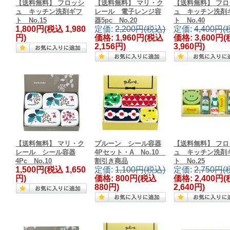
【送料無料】 フロッシ
【送料無料】 マリ・ク
【送料無料】 フロ
ュ キッチン洗剤ギフ
レール 電子レンジ容
ュ キッチン洗剤
ト No.15
器5pc No.20
ト No.40
1,800円
(税込 1,980
定価:
2,200円(税込)
定価:
4,400円(
円)
価格:
1,960円
(税込
価格:
3,600円
(
2,156円)
3,960円)
【送料無料】 マリ・ク
プルーン シール容器
【送料無料】 フロ
レール シール容器
4Pセット・A No.10
ュ キッチン洗剤
4Pc No.10
割引き商品
ト No.25
1,500円
(税込 1,650
定価:
1,100円(税込)
定価:
2,750円(
円)
価格:
800円
(税込
価格:
2,400円
(
880円)
2,640円)